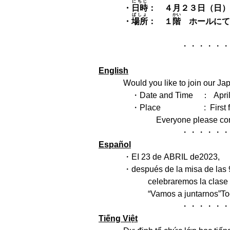
にちじ
・
日時
： ４月２３日（日）
ばしょ
かい
・
場所
： １
階
ホールにて
・・・・・・・・・・
English
Would you like to join our Japa
・Date and Time ： April 23th（
・Place : First floor hall, 
Everyone please come t
・・・・・・・・・・・
Español
・EI 23 de ABRIL de2023,
・después de la misa de las 
celebraremos la clase de ja
“Vamos a juntarnos”Todos 
・・・・・・・・・・・
Ti
ế
ng Vi
ệ
t