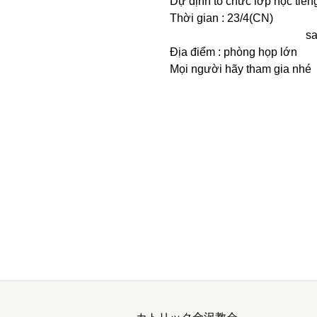
Dự định tổ chức lớp học tiếng
Thời gian : 23/4(CN)
sau thánh lễ 
Địa điểm : phòng họp lớn
Mọi người hãy tham gia nhé