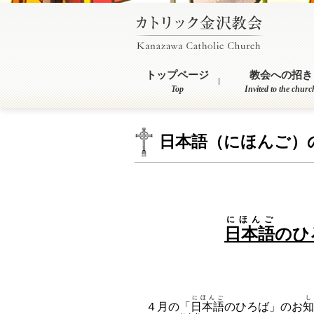
トップページ
教会への招き
Top
Invited to the churc
日本語（にほんご）
にほんご
日本語
のひ
神の愛を証しする
にほんご
し
４月の「
日本語
のひろば」のお
知