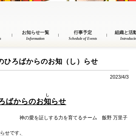
お知らせ一覧
行事予定
組織と活
h
Information
Schedule of Events
Introduci
のひろばからのお知（し）らせ
2023/4/3
し
ろばからのお
知
らせ
力を育てるチーム 飯野 万里子
らせです。