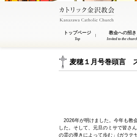
トップページ
教会への招き
Top
Invited to the churc
麦穂１月号巻頭言 
主任司祭 細
2026年が明けました。今年も教
した。そして、元旦のミサで皆さん
の霊の導きによって歩む」(ガラテヤ