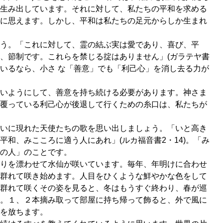
生み出しています。それに対して、私たちの平和を求める
に思えます。しかし、平和は私たちの足元からしか生まれ
う。「これに対して、霊の結ぶ実は愛であり、喜び、平
、節制です。これらを禁じる掟はありません」(ガラテヤ書
ているなら、小さ な「善意」でも「利己心」を消し去る力が
いようにして、善意を持ち続ける必要があります。神さま
覆っている利己心が後退して行くための糸口は、私たちが
いに現れた天使たちの歌を思い出しましょう。「いと高き
和、みこころに適う人にあれ」(ルカ福音書2・14)。「み
の人」のことです。
りを漂わせて水仙が咲いています。毎年、年明けに合わせ
群れて咲き始めます。人目をひくような鮮やかな色をして
群れて咲くその姿を見ると、冬はもうすぐ終わり、春が巡
。１、２本摘み取って部屋に持ち帰って飾ると、外で風に
を放ちます。