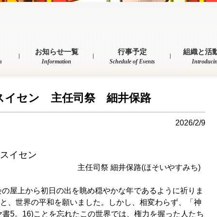
お知らせ一覧
行事予定
組織と活
h
Information
Schedule of Events
Introduci
スイセン 主任司祭 細井保路
2026/2/9
スイセン
井保路(ほそいやすみち)
会の屋上から初日の出を眺め穏やかな年であるように祈りま
と、世界の平和を願いました。しかし、相変わらず、「神
書5。16)ことを忘れたこの世界では、権力を握った人たち