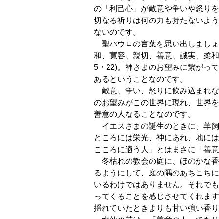
の「利己心」が敵意や争いや怒りを
切なる祈りは何の力も持たないよう
ないのです。
聖パウロの言葉を思い出しましょ
和、寛容、親切、善意、誠実、柔和
5・22)。神さまのお望みに繋がっ
あるということなのです。
敵意、争い、怒りに飲み込まれな
のお望みがこの世界に現れ、世界を
善意の人なることなのです。
イエスさまの誕生のときに、羊飼
ところには栄光、神にあれ、地には平
こころに適う人」とはまさに「善意
冬枯れの教会の庭に、ほのかな香
るようにして、庭の隅のあちこちに
いるわけではありません。それでも
ってくることを感じさせてくれます
揺れていたときよりも甘い強い香り