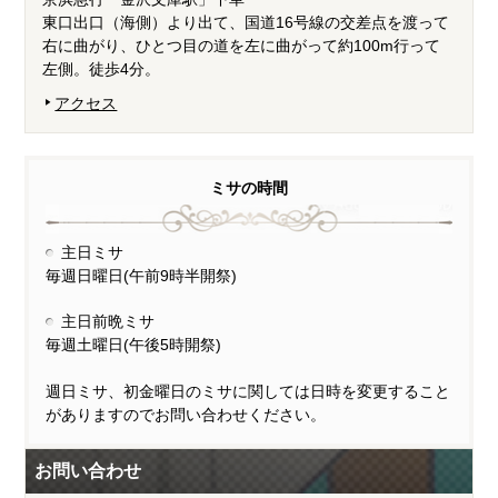
東口出口（海側）より出て、国道16号線の交差点を渡って
右に曲がり、ひとつ目の道を左に曲がって約100m行って
左側。徒歩4分。
アクセス
ミサの時間
主日ミサ
毎週日曜日(午前9時半開祭)
主日前晩ミサ
毎週土曜日(午後5時開祭)
週日ミサ、初金曜日のミサに関しては日時を変更すること
がありますのでお問い合わせください。
お問い合わせ