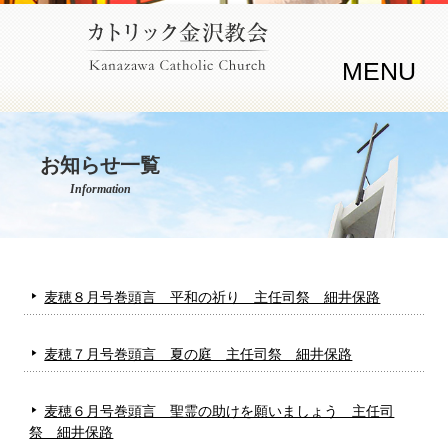
MENU
お知らせ一覧
Information
麦穂８月号巻頭言 平和の祈り 主任司祭 細井保路
麦穂７月号巻頭言 夏の庭 主任司祭 細井保路
麦穂６月号巻頭言 聖霊の助けを願いましょう 主任司
祭 細井保路