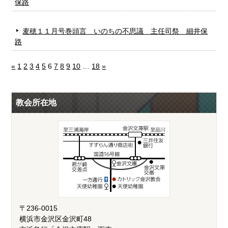
保路
麦穂１１月号巻頭言 いのちの不思議 主任司祭 細井保
路
«
1
2
3
4
5
6
7
8
9
10
…
18
»
教会所在地
〒236-0015
横浜市金沢区金沢町48